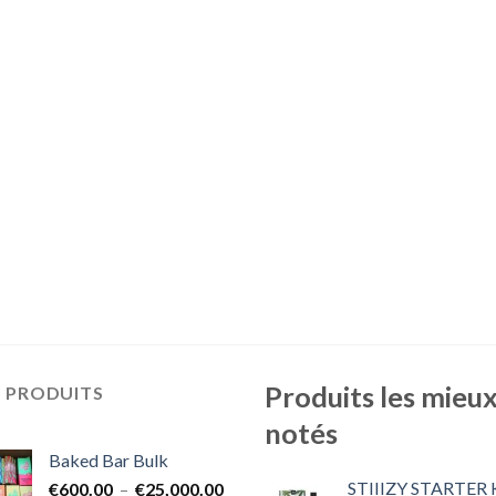
Produits les mieu
S PRODUITS
notés
Baked Bar Bulk
STIIIZY STARTER 
Plage
€
600.00
–
€
25,000.00