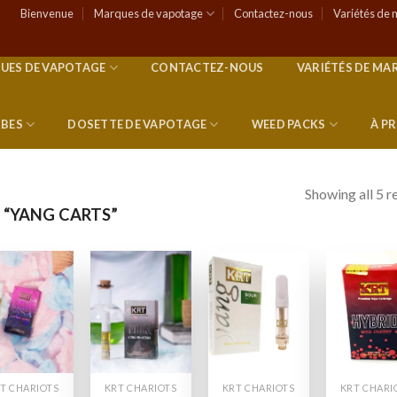
Bienvenue
Marques de vapotage
Contactez-nous
Variétés de 
UES DE VAPOTAGE
CONTACTEZ-NOUS
VARIÉTÉS DE MA
RBES
DOSETTE DE VAPOTAGE
WEED PACKS
À P
Showing all 5 r
 “YANG CARTS”
Add to
Add to
Add to
Add
wishlist
wishlist
wishlist
wish
T CHARIOTS
KRT CHARIOTS
KRT CHARIOTS
KRT CHARI