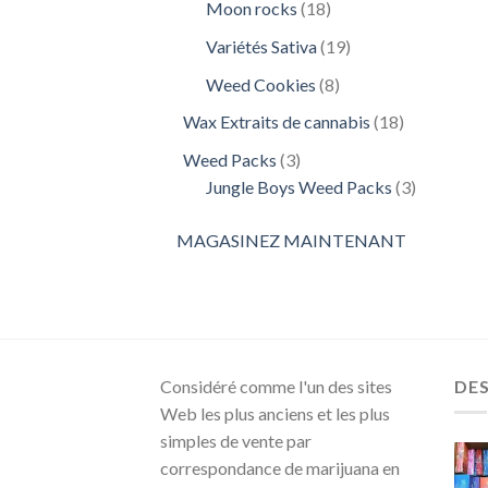
18
Moon rocks
18
produits
19
Variétés Sativa
19
produits
8
Weed Cookies
8
produits
18
Wax Extraits de cannabis
18
produits
3
Weed Packs
3
produits
3
Jungle Boys Weed Packs
3
produits
MAGASINEZ MAINTENANT
Considéré comme l'un des sites
DE
Web les plus anciens et les plus
simples de vente par
correspondance de marijuana en