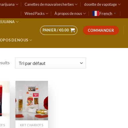
marijuana
Canettes de mauvaises herbes
dosette de vapotage
French
Weed Packs
À propos de nous
▼
RIJUANA
PANIER /
€
0.00
COMMANDER
ROPOS DE NOUS
esults
 to
Add to
list
wishlist
OTS
KRT CHARIOTS