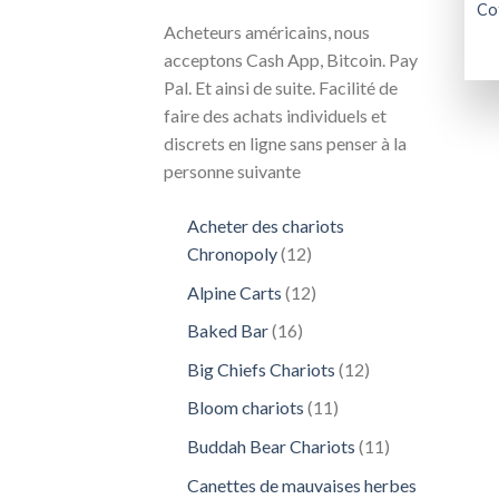
Co
Acheteurs américains, nous
acceptons Cash App, Bitcoin. Pay
Pal. Et ainsi de suite. Facilité de
faire des achats individuels et
discrets en ligne sans penser à la
personne suivante
Acheter des chariots
12
Chronopoly
12
produits
12
Alpine Carts
12
produits
16
Baked Bar
16
produits
12
Big Chiefs Chariots
12
produits
11
Bloom chariots
11
produits
11
Buddah Bear Chariots
11
produits
Canettes de mauvaises herbes