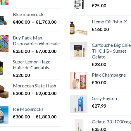
de
€
25.00
prix :
Blue moonrocks
€600.00
Hemp Oil Rsho-X
Plage
€
400.00
–
€
1,700.00
à
de
€25,000.00
€
160.00
prix :
Buy Pack Man
€400.00
Disposables Wholesale
Cartouche Big Chie
à
THC 1G – Sunset
Plage
€
350.00
–
€
7,000.00
€1,700.00
Gelato
de
Super Lemon Haze
prix :
€
28.00
Huile de Cannabis
€350.00
Pink Champagne
€
320.00
à
€7,000.00
€
30.00
Moroccan Slate Hash
Plage
€
300.00
–
€
2,000.00
Gary Payton
de
prix :
€
27.99
Ice Moonrocks
€300.00
Plage
€
300.00
–
€
1,800.00
à
Gelato 33 [1000mg
de
€2,000.00
prix :
€
35.00