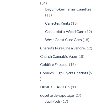
54
54
produits
Big Smokey Farms Canettes
11
11
produits
13
Canettes Runtz
13
produits
12
Cannabiotix Weed Cans
12
produits
18
West Coast Cure Cans
18
produits
12
Chariots Pure One à vendre
12
produits
18
Church Cannabis Vape
18
produits
18
Coldfire Extracts
18
produits
Cookies High Flyers Chariots
9
9
produits
11
DIME CHARIOTS
11
produits
27
dosette de vapotage
27
17
produits
Juul Pods
17
produits