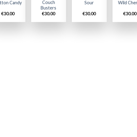
Couch
tton Candy
Sour
Wild Che
Busters
€
30.00
€
30.00
€
30.00
€
30.00