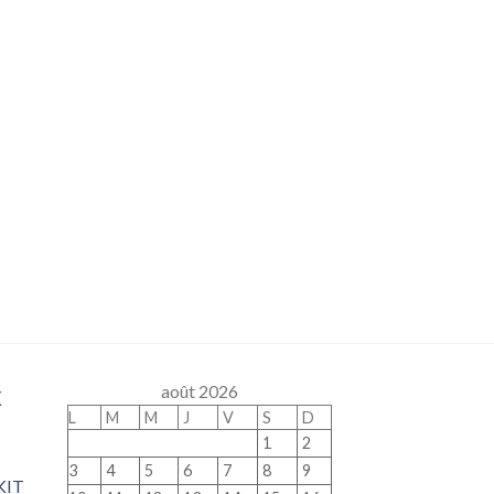
x
août 2026
L
M
M
J
V
S
D
1
2
3
4
5
6
7
8
9
KIT