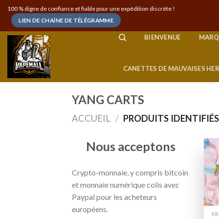
Skip
100 % digne de confiance et fiable pour une expédition discrète !
to
LIEN DE CHAÎNE DE TÉLÉGRAMME
content
BIENVENUE
MARQ
CANETTES DE MAUVAISES HE
YANG CARTS
ACCUEIL
/
PRODUITS IDENTIFIÉS
Nous acceptons
Crypto-monnaie, y compris bitcoin
et monnaie numérique colis avec
Paypal pour les acheteurs
européens.
KR