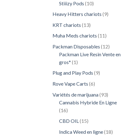
10
Stiiizy Pods
10
produits
9
Heavy Hitters chariots
9
produits
13
KRT chariots
13
produits
11
Muha Meds chariots
11
produits
12
Packman Disposables
12
produits
Packman Live Resin Vente en
1
gros*
1
produit
9
Plug and Play Pods
9
produits
6
Rove Vape Carts
6
produits
93
Variétés de marijuana
93
produits
Cannabis Hybride En Ligne
16
16
produits
15
CBD OIL
15
produits
18
Indica Weed en ligne
18
produits