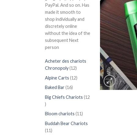
PayPal. And so on. Has
made it smooth to
shop individually and
discretely online
without the idea of the
subsequent Next
person
Acheter des chariots
12
Chronopoly
12
produits
12
Alpine Carts
12
produits
16
Baked Bar
16
produits
Big Chiefs Chariots
12
12
produits
11
Bloom chariots
11
produits
Buddah Bear Chariots
11
11