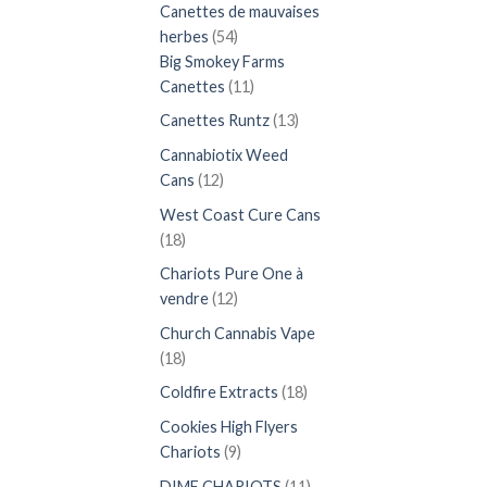
produits
Canettes de mauvaises
54
herbes
54
produits
Big Smokey Farms
11
Canettes
11
produits
13
Canettes Runtz
13
produits
Cannabiotix Weed
12
Cans
12
produits
West Coast Cure Cans
18
18
produits
Chariots Pure One à
12
vendre
12
produits
Church Cannabis Vape
18
18
produits
18
Coldfire Extracts
18
produits
Cookies High Flyers
9
Chariots
9
produits
11
DIME CHARIOTS
11