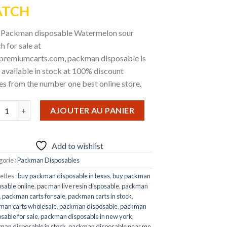
ATCH
 Packman disposable Watermelon sour
h for sale at
premiumcarts.com
,
packman disposable is
available in stock at 100% discount
es
from the number one best online store
.
ntité de WATERMELON SOUR PATCH
AJOUTER AU PANIER
Add to wishlist
orie :
Packman Disposables
ettes :
buy packman disposable in texas
,
buy packman
sable online
,
pac man live resin disposable
,
packman
,
packman carts for sale
,
packman carts in stock
,
man carts wholesale
,
packman disposable
,
packman
sable for sale
,
packman disposable in new york
,
man disposable in stock
,
packman disposable near me
,