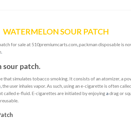
E WATERMELON SOUR PATCH
atch for sale at 510premiumcarts.com
,
packman disposable is now
e
.
sour patch.
ce that simulates tobacco smoking. It consists of an atomizer, a po
e
,
the user inhales vapor. As such, using an e-cigarette is often called
called e-fluid. E-cigarettes are initiated by enjoying
a
drag or sq
 reusable.
Patch