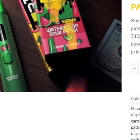
P
Buy
patc
510
now 
pric
qua
Catég
Étiqu
dispo
carts
pack
dispo
pack