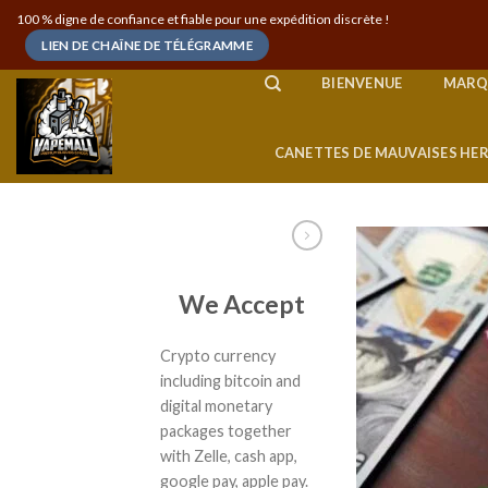
Skip
100 % digne de confiance et fiable pour une expédition discrète !
to
LIEN DE CHAÎNE DE TÉLÉGRAMME
content
BIENVENUE
MARQ
CANETTES DE MAUVAISES HE
We Accept
Crypto currency
including bitcoin and
digital monetary
packages together
with Zelle, cash app,
google pay, apple pay.