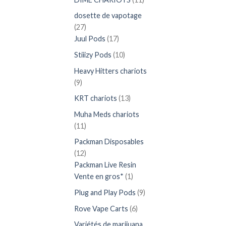
produits
dosette de vapotage
27
27
produits
17
Juul Pods
17
produits
10
Stiiizy Pods
10
produits
Heavy Hitters chariots
9
9
produits
13
KRT chariots
13
produits
Muha Meds chariots
11
11
produits
Packman Disposables
12
12
produits
Packman Live Resin
1
Vente en gros*
1
produit
9
Plug and Play Pods
9
produits
6
Rove Vape Carts
6
produits
Variétés de marijuana