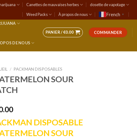
marijuana
Canettes de mauvaises herbes
dosette de vapotage
French
Weed Packs
À propos de nous
▼
RIJUANA
PANIER /
€
0.00
COMMANDER
ROPOS DE NOUS
UEIL
/
PACKMAN DISPOSABLES
ATERMELON SOUR
ATCH
0.00
ACKMAN DISPOSABLE
ATERMELON SOUR