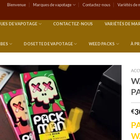
Bienvenue
Marques de vapotage
Contactez-nous
Variétés de 
UES DE VAPOTAGE
CONTACTEZ-NOUS
VARIÉTÉS DE MA
RBES
DOSETTE DE VAPOTAGE
WEED PACKS
À P
ACC
W
P
Add to
wishlist
3
€
P
W