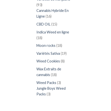
93
93
produits
Cannabis Hybride En
16
Ligne
16
produits
15
CBD OIL
15
produits
Indica Weed en ligne
18
18
produits
18
Moon rocks
18
produits
19
Variétés Sativa
19
produits
8
Weed Cookies
8
produits
Wax Extraits de
18
cannabis
18
produits
3
Weed Packs
3
produits
Jungle Boys Weed
3
Packs
3
produits