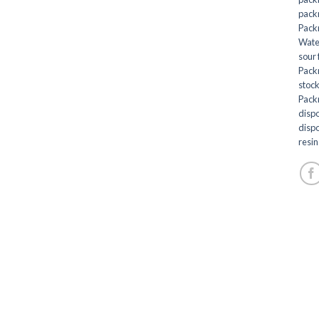
pack
Pack
Wate
sour 
Pack
stoc
Pack
dispo
disp
resin