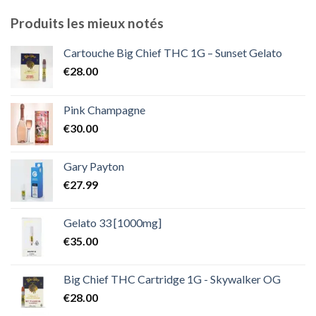
prix :
€300.00
Produits les mieux notés
à
€2,000.00
Cartouche Big Chief THC 1G – Sunset Gelato
€
28.00
Pink Champagne
€
30.00
Gary Payton
€
27.99
Gelato 33 [1000mg]
€
35.00
Big Chief THC Cartridge 1G - Skywalker OG
€
28.00