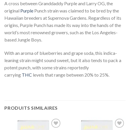
A cross between Granddaddy Purple and Larry OG, the
original
Purple
Punch strain was claimed to be bred by the
Hawaiian breeders at Supernova Gardens. Regardless of its
origins, Purple Punch has made its way into the hands of the
world’s most renowned growers, such as the Los Angeles-
based Jungle Boys.
Pure One Vape Cart 1g Purple Punch
With an aroma of blueberries and grape soda, this indica-
leaning strain might sound sweet, but it also tends to pack a
potent punch, with some strains reportedly
carrying
THC
levels that range between 20% to 25%.
Pure
One Vape Cart 1g Purple Punch
PRODUITS SIMILAIRES