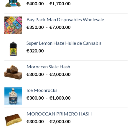
Plage
€
400.00
–
€
1,700.00
à
de
€25,000.00
prix :
Buy Pack Man Disposables Wholesale
€400.00
Plage
€
350.00
–
€
7,000.00
à
de
€1,700.00
prix :
Super Lemon Haze Huile de Cannabis
€350.00
€
320.00
à
€7,000.00
Moroccan Slate Hash
Plage
€
300.00
–
€
2,000.00
de
prix :
Ice Moonrocks
€300.00
Plage
€
300.00
–
€
1,800.00
à
de
€2,000.00
prix :
MOROCCAN PRIMERO HASH
€300.00
Plage
€
300.00
–
€
2,000.00
à
de
€1,800.00