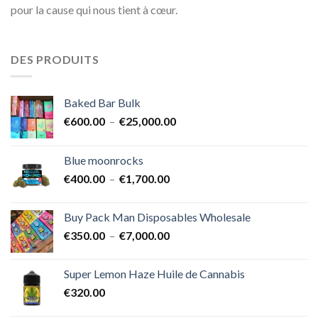
pour la cause qui nous tient à cœur.
DES PRODUITS
Baked Bar Bulk
Plage
€
600.00
–
€
25,000.00
de
prix :
Blue moonrocks
€600.00
Plage
€
400.00
–
€
1,700.00
à
de
€25,000.00
prix :
Buy Pack Man Disposables Wholesale
€400.00
Plage
€
350.00
–
€
7,000.00
à
de
€1,700.00
prix :
Super Lemon Haze Huile de Cannabis
€350.00
€
320.00
à
€7,000.00