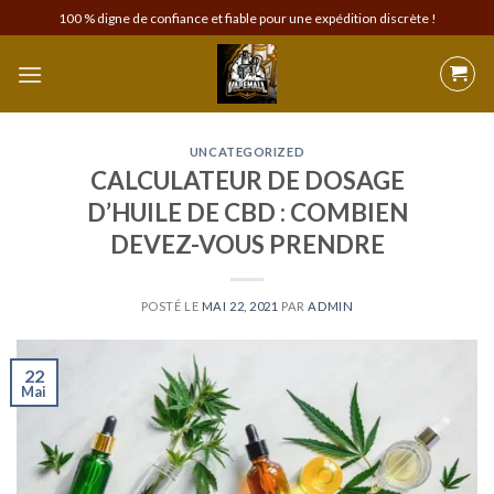
Skip
100 % digne de confiance et fiable pour une expédition discrète !
to
content
UNCATEGORIZED
CALCULATEUR DE DOSAGE
D’HUILE DE CBD : COMBIEN
DEVEZ-VOUS PRENDRE
POSTÉ LE
MAI 22, 2021
PAR
ADMIN
22
Mai