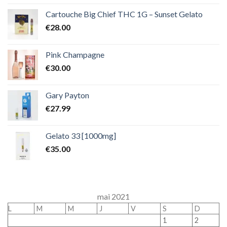
Cartouche Big Chief THC 1G – Sunset Gelato
€
28.00
Pink Champagne
€
30.00
Gary Payton
€
27.99
Gelato 33 [1000mg]
€
35.00
mai 2021
L
M
M
J
V
S
D
1
2