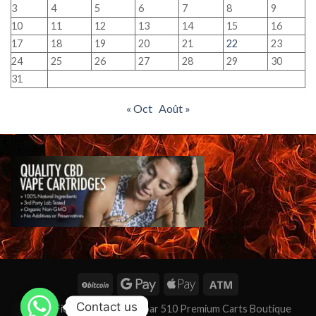
3
4
5
6
7
8
9
10
11
12
13
14
15
16
17
18
19
20
21
22
23
24
25
26
27
28
29
30
31
« Oct
Août »
Contact us
★★★ Fièrement alimenté par 510 Premium Carts Boutique