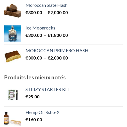
Moroccan Slate Hash
Plage
€
300.00
–
€
2,000.00
de
prix :
Ice Moonrocks
€300.00
Plage
€
300.00
–
€
1,800.00
à
de
€2,000.00
prix :
MOROCCAN PRIMERO HASH
€300.00
Plage
€
300.00
–
€
2,000.00
à
de
€1,800.00
prix :
€300.00
Produits les mieux notés
à
€2,000.00
STIIIZY STARTER KIT
€
25.00
Hemp Oil Rsho-X
€
160.00